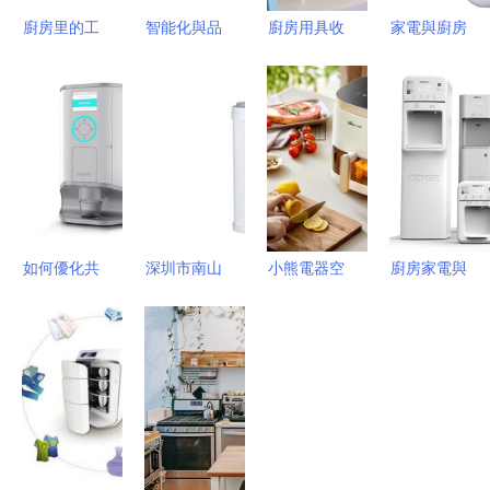
廚房里的工
智能化與品
廚房用具收
家電與廚房
業詩篇 LES
質革命
納混亂，老
用具 打造
系列攪拌機
2025年家
婆提不起做
現代高效廚
的產品設計
電與廚房用
飯熱情？解
房的完美組
美學
具選購指南
決小煩惱迎
合
來烹飪新時
代
如何優化共
深圳市南山
小熊電器空
廚房家電與
享冰箱管理
區購買安利
氣炸鍋 百
用具設計中
以提升經濟
產品及家電
變烹飪，看
的美學與功
可持續發
指南
得見的健康
能融合——
展？——基
美味
探討木馬工
于國際對比
業設計集團
的動態資源
的設計理念