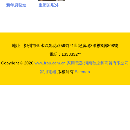
再平衡策略
新年廚藝進
重塑無瑕外
階術 2023
觀 迪確美
你最不容錯
自噴漆助力
過的奇技酷
家電與廚房
廚電盤點
用具表面涂
地址：鄭州市金水區鄭花路59號21世紀廣場3號樓8層808號
層缺陷修復
電話：1333332**
Copyright © 2026
www.lrpp.com.cn
家用電器
河南秋之錦商貿有限公司
家用電器
版權所有
Sitemap