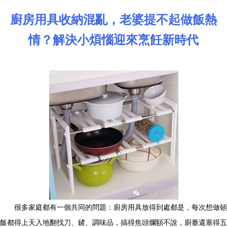
廚房用具收納混亂，老婆提不起做飯熱
情？解決小煩惱迎來烹飪新時代
很多家庭都有一個共同的問題：廚房用具放得到處都是，每次想做頓
飯都得上天入地翻找刀、鏟、調味品，搞得焦頭爛額不說，廚臺還塞得五